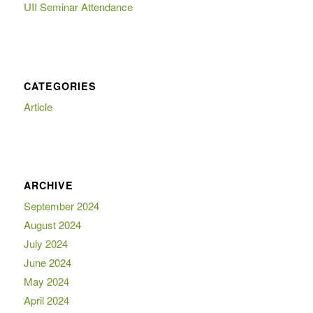
UII Seminar Attendance
CATEGORIES
Article
ARCHIVE
September 2024
August 2024
July 2024
June 2024
May 2024
April 2024