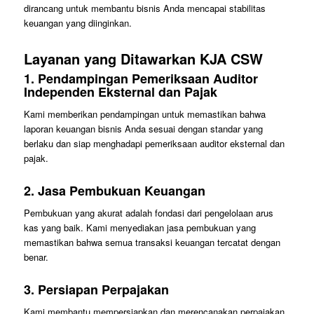
dirancang untuk membantu bisnis Anda mencapai stabilitas
keuangan yang diinginkan.
Layanan yang Ditawarkan KJA CSW
1. Pendampingan Pemeriksaan Auditor
Independen Eksternal dan Pajak
Kami memberikan pendampingan untuk memastikan bahwa
laporan keuangan bisnis Anda sesuai dengan standar yang
berlaku dan siap menghadapi pemeriksaan auditor eksternal dan
pajak.
2. Jasa Pembukuan Keuangan
Pembukuan yang akurat adalah fondasi dari pengelolaan arus
kas yang baik. Kami menyediakan jasa pembukuan yang
memastikan bahwa semua transaksi keuangan tercatat dengan
benar.
3. Persiapan Perpajakan
Kami membantu mempersiapkan dan merencanakan perpajakan