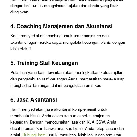
dengan baik untuk menghindari kejutan dan denda yang tidak
diinginkan.
4. Coaching Manajemen dan Akuntansi
Kami menyediakan coaching untuk tim manajemen dan
akuntansi agar mereka dapat mengelola keuangan bisnis dengan
lebih efektif.
5. Training Staf Keuangan
Pelatihan yang kami tawarkan akan meningkatkan keterampilan
dan pengetahuan staf keuangan Anda, memastikan mereka siap
menghadapi tantangan dalam pengelolaan arus kas.
6. Jasa Akuntansi
Kami menyediakan jasa akuntansi komprehensif untuk
membantu bisnis Anda dalam semua aspek manajemen
keuangan. Dengan menggunakan jasa dari KJA CSW, Anda
dapat memastikan bahwa arus kas bisnis Anda tetap lancar dan
stabil.
Hubungi kami
untuk konsultasi lebih lanjut dan temukan