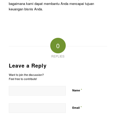
bagaimana kami dapat membantu Anda mencapai tujuan
keuangan bisnis Anda.
0
REPLIES
Leave a Reply
Want to join the discussion?
Feel free to contribute!
*
Name
*
Email