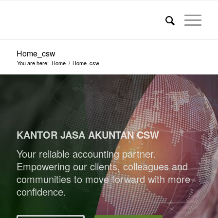
Home_csw
You are here:
Home
/
Home_csw
KANTOR JASA AKUNTAN CSW
Your reliable accounting partner.
Empowering our clients, colleagues and
communities to move forward with more
confidence.