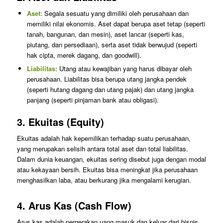
Aset:
Segala sesuatu yang dimiliki oleh perusahaan dan
memiliki nilai ekonomis. Aset dapat berupa aset tetap (seperti
tanah, bangunan, dan mesin), aset lancar (seperti kas,
piutang, dan persediaan), serta aset tidak berwujud (seperti
hak cipta, merek dagang, dan goodwill).
Liabilitas:
Utang atau kewajiban yang harus dibayar oleh
perusahaan. Liabilitas bisa berupa utang jangka pendek
(seperti hutang dagang dan utang pajak) dan utang jangka
panjang (seperti pinjaman bank atau obligasi).
3.
Ekuitas (Equity)
Ekuitas adalah hak kepemilikan terhadap suatu perusahaan,
yang merupakan selisih antara total aset dan total liabilitas.
Dalam dunia keuangan, ekuitas sering disebut juga dengan modal
atau kekayaan bersih. Ekuitas bisa meningkat jika perusahaan
menghasilkan laba, atau berkurang jika mengalami kerugian.
4.
Arus Kas (Cash Flow)
Arus kas adalah pergerakan uang masuk dan keluar dari bisnis.