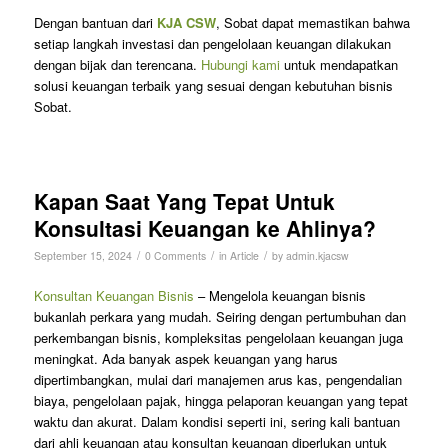
Dengan bantuan dari
KJA CSW
, Sobat dapat memastikan bahwa
setiap langkah investasi dan pengelolaan keuangan dilakukan
dengan bijak dan terencana.
Hubungi kami
untuk mendapatkan
solusi keuangan terbaik yang sesuai dengan kebutuhan bisnis
Sobat.
Kapan Saat Yang Tepat Untuk
Konsultasi Keuangan ke Ahlinya?
/
/
/
September 15, 2024
0 Comments
in
Article
by
admin.kjacsw
Konsultan Keuangan Bisnis
– Mengelola keuangan bisnis
bukanlah perkara yang mudah. Seiring dengan pertumbuhan dan
perkembangan bisnis, kompleksitas pengelolaan keuangan juga
meningkat. Ada banyak aspek keuangan yang harus
dipertimbangkan, mulai dari manajemen arus kas, pengendalian
biaya, pengelolaan pajak, hingga pelaporan keuangan yang tepat
waktu dan akurat. Dalam kondisi seperti ini, sering kali bantuan
dari ahli keuangan atau konsultan keuangan diperlukan untuk