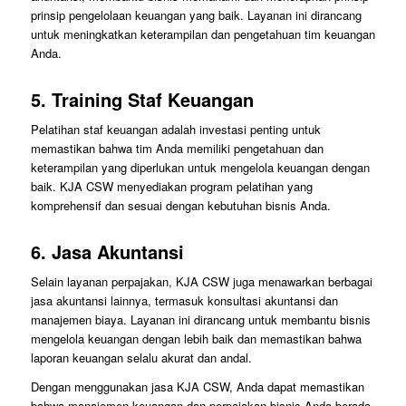
prinsip pengelolaan keuangan yang baik. Layanan ini dirancang
untuk meningkatkan keterampilan dan pengetahuan tim keuangan
Anda.
5.
Training Staf Keuangan
Pelatihan staf keuangan adalah investasi penting untuk
memastikan bahwa tim Anda memiliki pengetahuan dan
keterampilan yang diperlukan untuk mengelola keuangan dengan
baik. KJA CSW menyediakan program pelatihan yang
komprehensif dan sesuai dengan kebutuhan bisnis Anda.
6.
Jasa Akuntansi
Selain layanan perpajakan, KJA CSW juga menawarkan berbagai
jasa akuntansi lainnya, termasuk konsultasi akuntansi dan
manajemen biaya. Layanan ini dirancang untuk membantu bisnis
mengelola keuangan dengan lebih baik dan memastikan bahwa
laporan keuangan selalu akurat dan andal.
Dengan menggunakan jasa KJA CSW, Anda dapat memastikan
bahwa manajemen keuangan dan perpajakan bisnis Anda berada