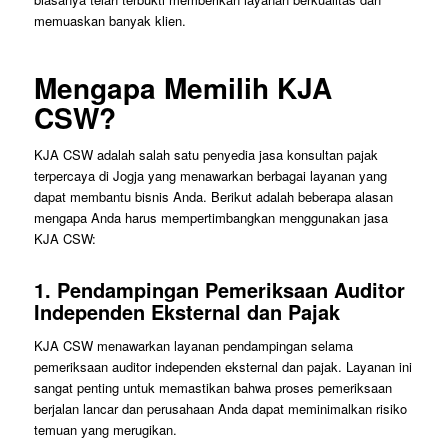
memuaskan banyak klien.
Mengapa Memilih
KJA
CSW
?
KJA CSW adalah salah satu penyedia jasa konsultan pajak
terpercaya di Jogja yang menawarkan berbagai layanan yang
dapat membantu bisnis Anda. Berikut adalah beberapa alasan
mengapa Anda harus mempertimbangkan menggunakan jasa
KJA CSW:
1.
Pendampingan Pemeriksaan Auditor
Independen Eksternal dan Pajak
KJA CSW menawarkan layanan pendampingan selama
pemeriksaan auditor independen eksternal dan pajak. Layanan ini
sangat penting untuk memastikan bahwa proses pemeriksaan
berjalan lancar dan perusahaan Anda dapat meminimalkan risiko
temuan yang merugikan.