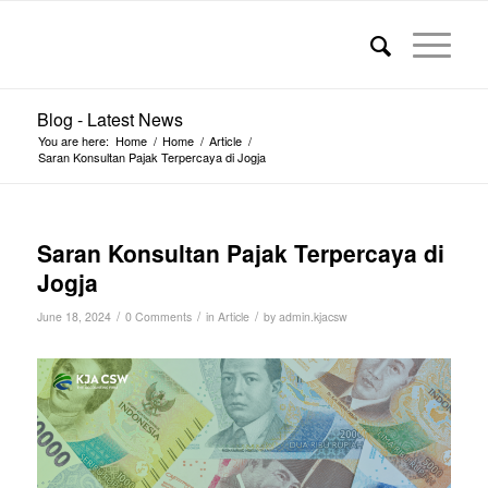
Blog - Latest News
You are here:
Home
/
Home
/
Article
/
Saran Konsultan Pajak Terpercaya di Jogja
Saran Konsultan Pajak Terpercaya di
Jogja
/
/
/
June 18, 2024
0 Comments
in
Article
by
admin.kjacsw