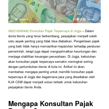
082210005492 Konsultan Pajak Terpercaya di Jogja
– Dalam
dunia bisnis yang terus berkembang, perpajakan menjadi salah
satu aspek penting yang tidak bisa diabaikan. Pengelolaan pajak
yang baik tidak hanya memastikan kepatuhan terhadap peraturan
pemerintah, tetapi juga dapat mengoptimalkan keuntungan dan
menjaga stabilitas keuangan perusahaan. Di Jogja, kebutuhan
akan konsultan pajak terpercaya semakin meningkat seiring
dengan pertumbuhan bisnis di kota ini. Artikel ini akan
membahas mengapa penting untuk memiliki konsultan pajak
terpercaya di Jogja dan bagaimana jasa yang disediakan oleh
KJA CSW dapat menjadi solusi terbaik untuk kebutuhan
perpajakan bisnis Anda.
Mengapa Konsultan Pajak