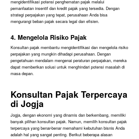
mengidentifikasi potensi penghematan pajak melalui
pemanfaatan insentif dan kredit pajak yang tersedia. Dengan
strategi perpajakan yang tepat, perusahaan Anda bisa
mengurangi beban pajak secara legal dan efisien.
4.
Mengelola Risiko Pajak
Konsultan pajak membantu mengidentifikasi dan mengelola risiko
perpajakan yang mungkin dihadapi perusahaan. Dengan
pengetahuan mendalam mengenai peraturan perpajakan, mereka
dapat memberikan solusi untuk menghindari potensi masalah di
masa depan.
Konsultan Pajak Terpercaya
di Jogja
Jogja, dengan ekonomi yang dinamis dan berkembang, memiliki
banyak pilihan konsultan pajak. Namun, memilih konsultan pajak
terpercaya yang benar-benar memahami kebutuhan bisnis Anda
adalah hal yang sangat penting. Berikut beberapa alasan