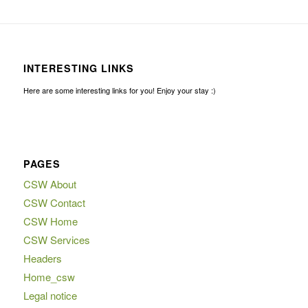
INTERESTING LINKS
Here are some interesting links for you! Enjoy your stay :)
PAGES
CSW About
CSW Contact
CSW Home
CSW Services
Headers
Home_csw
Legal notice