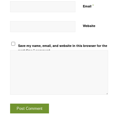
*
Email
Website
Save my name, email, and website in this browser for the
next time I comment.