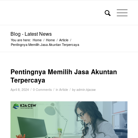
Blog - Latest News
You are here:
Home
/
Home
/
Article
/
Pentingnya Memilih Jasa Akuntan Terpercaya
Pentingnya Memilih Jasa Akuntan
Terpercaya
/
/
/
April 8, 2024
0 Comments
in
Article
by
admin.kjacsw