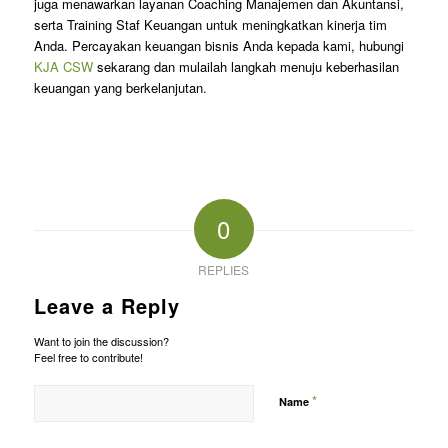
juga menawarkan layanan Coaching Manajemen dan Akuntansi,
serta Training Staf Keuangan untuk meningkatkan kinerja tim
Anda. Percayakan keuangan bisnis Anda kepada kami, hubungi
KJA CSW
sekarang dan mulailah langkah menuju keberhasilan
keuangan yang berkelanjutan.
0
REPLIES
Leave a Reply
Want to join the discussion?
Feel free to contribute!
*
Name