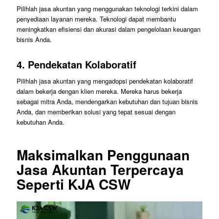
Pilihlah jasa akuntan yang menggunakan teknologi terkini dalam
penyediaan layanan mereka. Teknologi dapat membantu
meningkatkan efisiensi dan akurasi dalam pengelolaan keuangan
bisnis Anda.
4. Pendekatan Kolaboratif
Pilihlah jasa akuntan yang mengadopsi pendekatan kolaboratif
dalam bekerja dengan klien mereka. Mereka harus bekerja
sebagai mitra Anda, mendengarkan kebutuhan dan tujuan bisnis
Anda, dan memberikan solusi yang tepat sesuai dengan
kebutuhan Anda.
Maksimalkan Penggunaan
Jasa Akuntan Terpercaya
Seperti KJA CSW