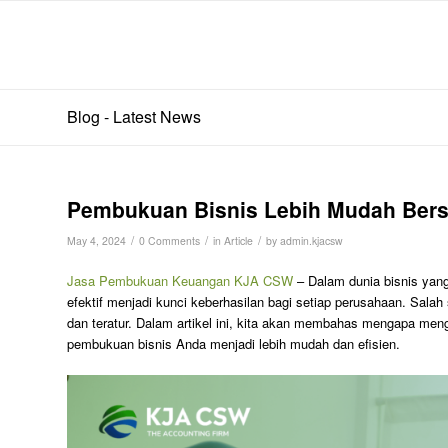
Blog - Latest News
Pembukuan Bisnis Lebih Mudah Be
/
/
/
May 4, 2024
0 Comments
in
Article
by
admin.kjacsw
Jasa Pembukuan Keuangan KJA CSW
– Dalam dunia bisnis yan
efektif menjadi kunci keberhasilan bagi setiap perusahaan. Sala
dan teratur. Dalam artikel ini, kita akan membahas mengapa 
pembukuan bisnis Anda menjadi lebih mudah dan efisien.