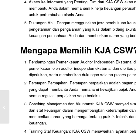
Akses ke Informasi yang Penting: Tim dari KJA CSW akan m
membantu Anda dalam memahami kinerja keuangan perusaha
untuk pertumbuhan bisnis Anda.
Dukungan Ahli: Dengan menggunakan jasa pembukuan keuan
pengetahuan dan pengalaman yang luas dalam bidang akunt
keuangan perusahaan Anda dan memberikan saran yang berh
Mengapa Memilih KJA CSW
Pendampingan Pemeriksaan Auditor Independen Eksternal 
pemeriksaan oleh auditor independen eksternal dan otorit
diperlukan, serta memberikan dukungan selama proses peme
Persiapan Perpajakan: Persiapan perpajakan adalah bagian 
yang dapat membantu Anda memahami kewajiban pajak Anda
semua regulasi perpajakan yang berlaku.
Pentingnya Menggunakan ERP
Coaching Manajemen dan Akuntansi: KJA CSW menyediaka
Sistem di Perusahaan Manufaktur
dan staf keuangan dalam mengembangkan keterampilan dan
memberikan saran yang berharga tentang praktik terbaik dan 
keuangan.
Training Staf Keuangan: KJA CSW menawarkan layanan pela