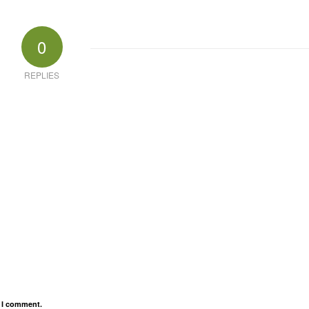
0
REPLIES
e I comment.