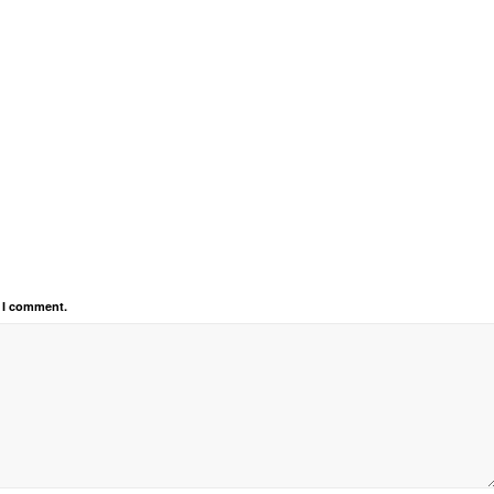
e I comment.