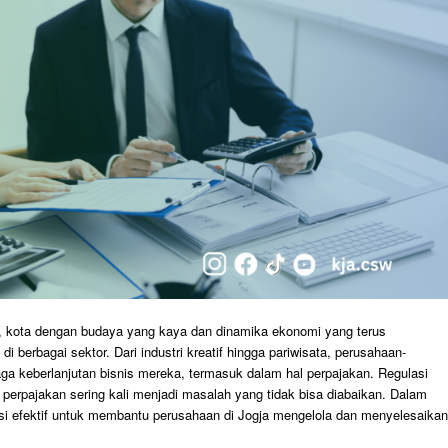
, kota dengan budaya yang kaya dan dinamika ekonomi yang terus
berbagai sektor. Dari industri kreatif hingga pariwisata, perusahaan-
a keberlanjutan bisnis mereka, termasuk dalam hal perpajakan. Regulasi
perpajakan sering kali menjadi masalah yang tidak bisa diabaikan. Dalam
lusi efektif untuk membantu perusahaan di Jogja mengelola dan menyelesaikan