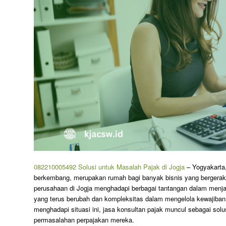
082210005492 Solusi untuk Masalah Pajak di Jogja
– Yogyakarta
berkembang, merupakan rumah bagi banyak bisnis yang bergerak di 
perusahaan di Jogja menghadapi berbagai tantangan dalam menjag
yang terus berubah dan kompleksitas dalam mengelola kewajiban 
menghadapi situasi ini, jasa konsultan pajak muncul sebagai so
permasalahan perpajakan mereka.