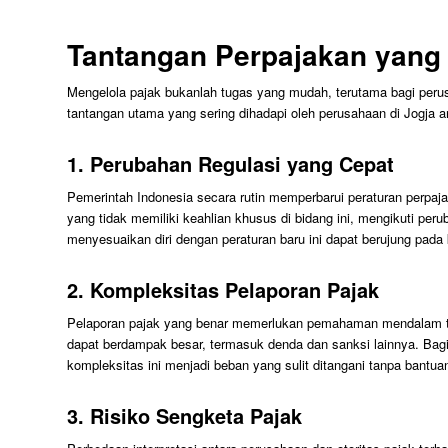
Tantangan Perpajakan yang 
Mengelola pajak bukanlah tugas yang mudah, terutama bagi peru
tantangan utama yang sering dihadapi oleh perusahaan di Jogja an
1.
Perubahan Regulasi yang Cepat
Pemerintah Indonesia secara rutin memperbarui peraturan perpa
yang tidak memiliki keahlian khusus di bidang ini, mengikuti pe
menyesuaikan diri dengan peraturan baru ini dapat berujung pada
2.
Kompleksitas Pelaporan Pajak
Pelaporan pajak yang benar memerlukan pemahaman mendalam ter
dapat berdampak besar, termasuk denda dan sanksi lainnya. Bag
kompleksitas ini menjadi beban yang sulit ditangani tanpa bantuan
3.
Risiko Sengketa Pajak