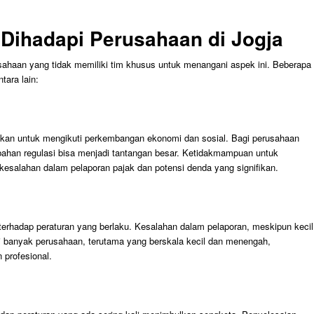
Dihadapi Perusahaan di Jogja
sahaan yang tidak memiliki tim khusus untuk menangani aspek ini. Beberapa
tara lain:
jakan untuk mengikuti perkembangan ekonomi dan sosial. Bagi perusahaan
rubahan regulasi bisa menjadi tantangan besar. Ketidakmampuan untuk
 kesalahan dalam pelaporan pajak dan potensi denda yang signifikan.
hadap peraturan yang berlaku. Kesalahan dalam pelaporan, meskipun kecil
i banyak perusahaan, terutama yang berskala kecil dan menengah,
 profesional.