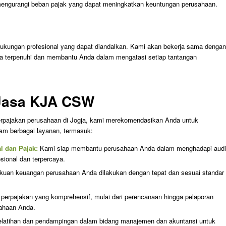
engurangi beban pajak yang dapat meningkatkan keuntungan perusahaan.
kungan profesional yang dapat diandalkan. Kami akan bekerja sama dengan
 terpenuhi dan membantu Anda dalam mengatasi setiap tantangan
Jasa KJA CSW
erpajakan perusahaan di Jogja, kami merekomendasikan Anda untuk
am berbagai layanan, termasuk:
l dan Pajak:
Kami siap membantu perusahaan Anda dalam menghadapi audi
sional dan terpercaya.
an keuangan perusahaan Anda dilakukan dengan tepat dan sesuai standar
erpajakan yang komprehensif, mulai dari perencanaan hingga pelaporan
sahaan Anda.
atihan dan pendampingan dalam bidang manajemen dan akuntansi untuk