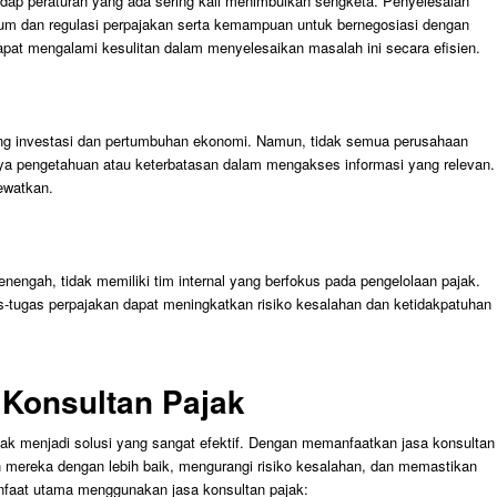
hadap peraturan yang ada sering kali menimbulkan sengketa. Penyelesaian
m dan regulasi perpajakan serta kemampuan untuk bernegosiasi dengan
dapat mengalami kesulitan dalam menyelesaikan masalah ini secara efisien.
ong investasi dan pertumbuhan ekonomi. Namun, tidak semua perusahaan
ya pengetahuan atau keterbatasan dalam mengakses informasi yang relevan.
lewatkan.
nengah, tidak memiliki tim internal yang berfokus pada pengelolaan pajak.
tugas perpajakan dapat meningkatkan risiko kesalahan dan ketidakpatuhan
Konsultan Pajak
jak menjadi solusi yang sangat efektif. Dengan memanfaatkan jasa konsultan
n mereka dengan lebih baik, mengurangi risiko kesalahan, dan memastikan
anfaat utama menggunakan jasa konsultan pajak: