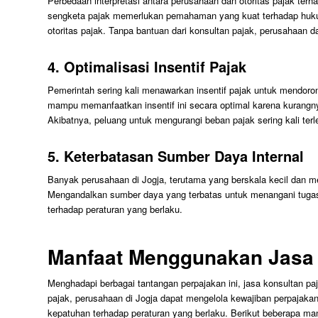
Perbedaan interpretasi antara perusahaan dan otoritas pajak ter
sengketa pajak memerlukan pemahaman yang kuat terhadap huku
otoritas pajak. Tanpa bantuan dari konsultan pajak, perusahaan 
4.
Optimalisasi Insentif Pajak
Pemerintah sering kali menawarkan insentif pajak untuk mendor
mampu memanfaatkan insentif ini secara optimal karena kurangn
Akibatnya, peluang untuk mengurangi beban pajak sering kali ter
5.
Keterbatasan Sumber Daya Internal
Banyak perusahaan di Jogja, terutama yang berskala kecil dan me
Mengandalkan sumber daya yang terbatas untuk menangani tugas-
terhadap peraturan yang berlaku.
Manfaat Menggunakan Jasa 
Menghadapi berbagai tantangan perpajakan ini, jasa konsultan pa
pajak, perusahaan di Jogja dapat mengelola kewajiban perpajaka
kepatuhan terhadap peraturan yang berlaku. Berikut beberapa m