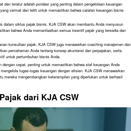
dan teratur adalah pondasi yang penting dalam pengelolaan keuangan
ng cermat dan teliti untuk memastikan bahwa catatan keuangan bisnis
ritis dalam siklus pajak bisnis. KJA CSW akan membantu Anda menyusun
stikan bahwa Anda memanfaatkan semua insentif pajak yang tersedia dan
yanan konsultasi pajak, KJA CSW juga menawarkan coaching manajemen dan
tkan pemahaman Anda tentang konsep akuntansi dan perpajakan, serta
if untuk pertumbuhan bisnis Anda.
ah dengan cepat, penting untuk memastikan bahwa staf keuangan Anda
uk mengelola tugas-tugas keuangan dengan efisien. KJA CSW menawarkan
tu mereka mengembangkan keterampilan yang diperlukan untuk berhasil
 Pajak dari KJA CSW