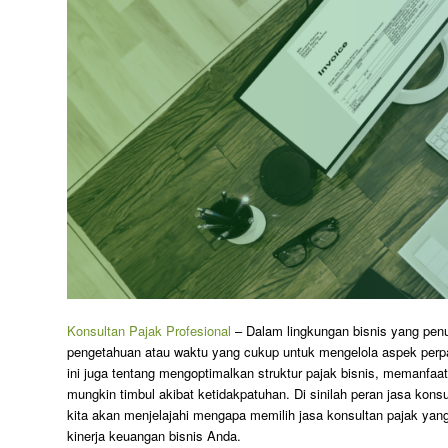
Konsultan Pajak Profesional
– Dalam lingkungan bisnis yang penu
pengetahuan atau waktu yang cukup untuk mengelola aspek perpa
ini juga tentang mengoptimalkan struktur pajak bisnis, memanfaa
mungkin timbul akibat ketidakpatuhan. Di sinilah peran jasa konsu
kita akan menjelajahi mengapa memilih jasa konsultan pajak yan
kinerja keuangan bisnis Anda.