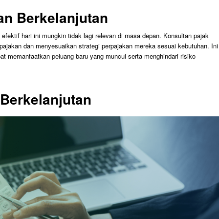
n Berkelanjutan
efektif hari ini mungkin tidak lagi relevan di masa depan. Konsultan pajak
jakan dan menyesuaikan strategi perpajakan mereka sesuai kebutuhan. Ini
at memanfaatkan peluang baru yang muncul serta menghindari risiko
Berkelanjutan