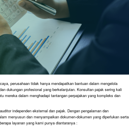
ercaya, perusahaan tidak hanya mendapatkan bantuan dalam mengelola
an dukungan profesional yang berkelanjutan. Konsultan pajak sering kali
antu mereka dalam menghadapi tantangan perpajakan yang kompleks dan
ditor independen eksternal dan pajak. Dengan pengalaman dan
 dalam menyusun dan menyampaikan dokumen-dokumen yang diperlukan serta
berapa layanan yang kami punya diantaranya :