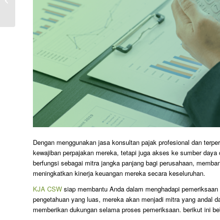
Dengan menggunakan jasa konsultan pajak profesional dan terp
kewajiban perpajakan mereka, tetapi juga akses ke sumber daya d
berfungsi sebagai mitra jangka panjang bagi perusahaan, memb
meningkatkan kinerja keuangan mereka secara keseluruhan.
KJA CSW
siap membantu Anda dalam menghadapi pemeriksaan au
pengetahuan yang luas, mereka akan menjadi mitra yang andal
memberikan dukungan selama proses pemeriksaan. berikut ini be