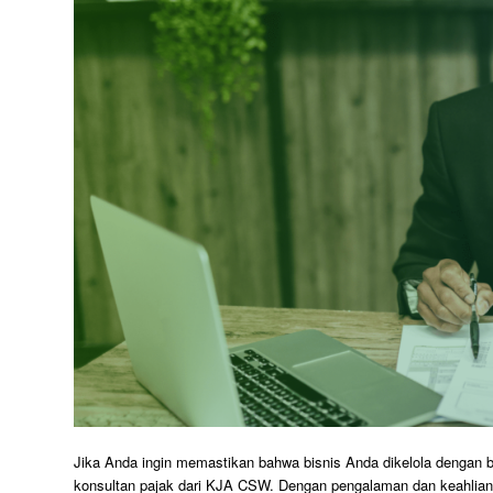
Jika Anda ingin memastikan bahwa bisnis Anda dikelola dengan 
konsultan pajak dari KJA CSW. Dengan pengalaman dan keahlian